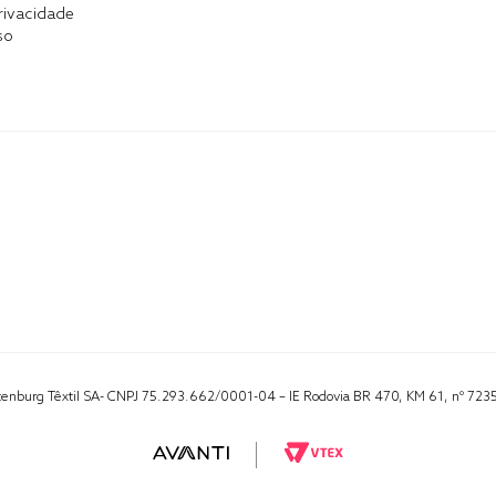
Privacidade
so
Altenburg Têxtil SA- CNPJ 75.293.662/0001-04 – IE Rodovia BR 470, KM 61, nº 723