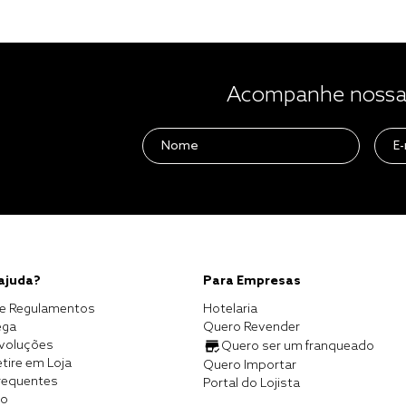
Acompanhe nossas
 ajuda?
Para Empresas
e Regulamentos
Hotelaria
ega
Quero Revender
evoluções
Quero ser um franqueado
tire em Loja
Quero Importar
requentes
Portal do Lojista
co