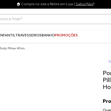
!
🏠 Compre no site e Retire em Loja |
Saiba Mais
ca hoje?
Termos mais
buscados
INFANTIL
TRAVESSEIROS
BANHO
PROMOÇÕES
1
º
blend
 Body Pillow 40cm x
2
º
edredo
te
3
º
fronha
4
º
travesse
Po
5
º
jogos c
Pi
Ho
6
º
tencel
7
º
solteiro 
king
8
º
cobre lei