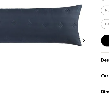
9
º
coberto
10
º
jogo cam
casal
Des
Car
Dim