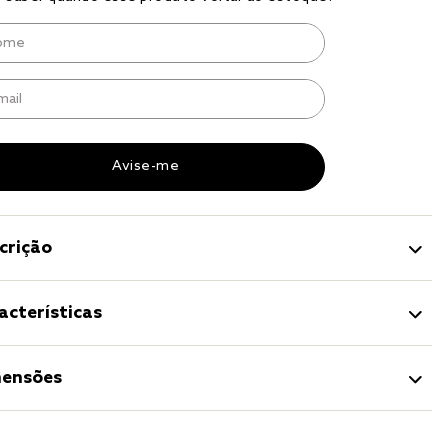
r
a 
crição
acterísticas
ensões