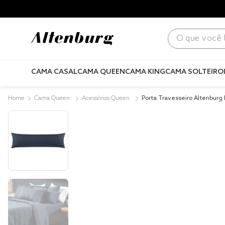
para todo Brasil! |
Consulte condições
.
O que você bus
CAMA CASAL
CAMA QUEEN
CAMA KING
CAMA SOLTEIRO
Cama Queen
Acessórios Queen
Porta Travesseiro Altenburg
1,30m Ultrawave Art Horizon