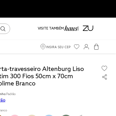
VISITE TAMBÉM:
INSIRA SEU CEP
m
rta-travesseiro Altenburg Liso
tim 300 Fios 50cm x 70cm
ama
blime Branco
iro
nho:
Padrão
rão
ranco