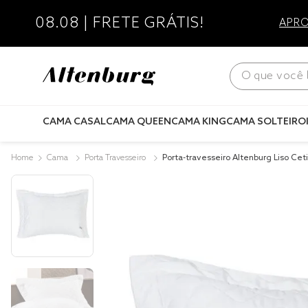
08.08 | FRETE GRÁTIS!
APRO
O que você bus
CAMA CASAL
CAMA QUEEN
CAMA KING
CAMA SOLTEIRO
Cama
Porta Travesseiro
Porta-travesseiro Altenburg Liso Cet
50cm x 70cm Sublime Branco