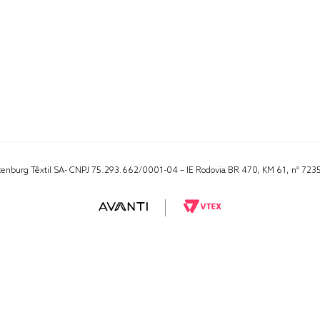
Altenburg Têxtil SA- CNPJ 75.293.662/0001-04 – IE Rodovia BR 470, KM 61, nº 723
RA 1000