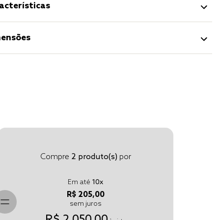
acterísticas
ensões
Compre
2
produto(s)
por
Em até
10
x
R$ 205,00
sem juros
R$ 2.050,00