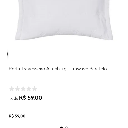
Porta Travesseiro Altenburg Ultrawave Parallelo
R$
59
,
00
1
x de
R$
59
,
00