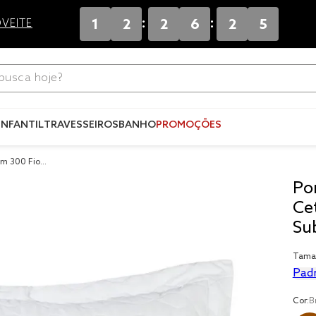
:
:
1
2
2
6
2
4
VEITE
ca hoje?
Termos mais
buscados
INFANTIL
TRAVESSEIROS
BANHO
PROMOÇÕES
1
º
blend
im 300 Fios
2
º
edredo
Po
3
º
fronha
Ce
4
º
jogos c
Su
5
º
travesse
Tama
6
º
solteiro 
Pad
king
7
º
tencel
Cor:
B