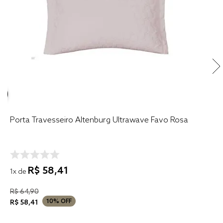
Porta Travesseiro Altenburg Ultrawave Favo Rosa
R$
58
,
41
1
x de
R$
64
,
90
10%
OFF
R$
58
,
41