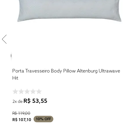
Porta Travesseiro Body Pillow Altenburg Ultrawave
Hit
R$
53
,
55
2
x de
R$
119
,
00
10%
OFF
R$
107
,
10