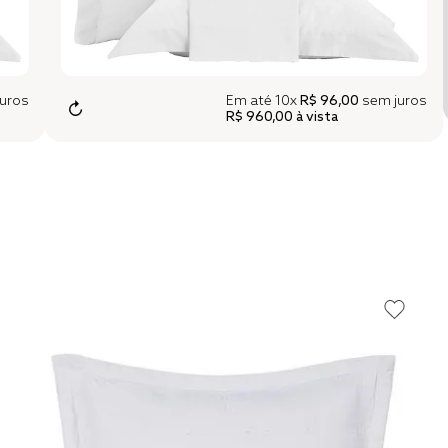
uros
Em até
10x
R$ 96,00
sem juros
↻
R$ 960,00
à vista