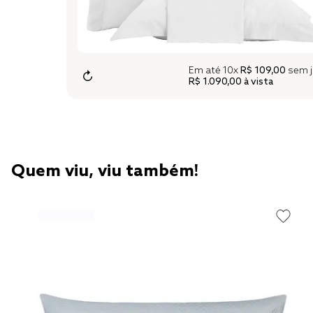
Em até
10x
R$ 109,00
sem j
↻
R$ 1.090,00
à vista
Quem viu, viu também!