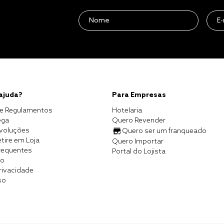
 ajuda?
Para Empresas
e Regulamentos
Hotelaria
ega
Quero Revender
evoluções
Quero ser um franqueado
tire em Loja
Quero Importar
requentes
Portal do Lojista
co
Privacidade
so