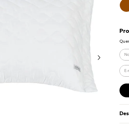
8
º
cobre lei
9
º
coberto
10
º
jogo cam
casal
Des