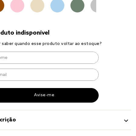
to
r
a 
crição