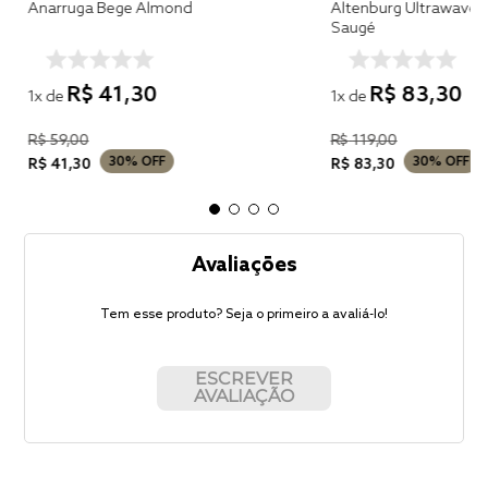
Anarruga Bege Almond
Altenburg Ultrawave 
Saugé
R$
41
,
30
R$
83
,
30
1
x de
1
x de
R$
59
,
00
R$
119
,
00
30%
OFF
30%
OFF
R$
41
,
30
R$
83
,
30
Avaliações
Tem esse produto? Seja o primeiro a avaliá-lo!
ESCREVER
AVALIAÇÃO