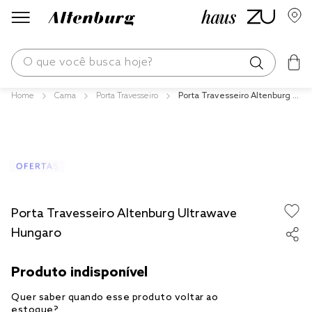
O que você busca hoje?
Cama
Porta Travesseiro
Porta Travesseiro Altenburg Ul
os mais buscados
trawave Hungaro
blend
fronha
edredom
jogos cama
Porta Travesseiro Altenburg Ultrawave
travesseiro
Hungaro
tencel
solteiro king
cobre leito