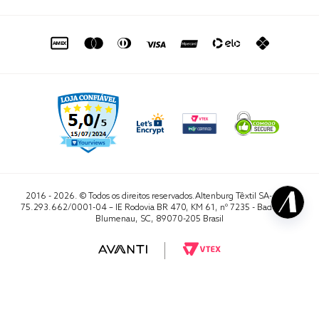
de seg. à sex. das 8h às 16h50
sac@altenburg.com.br
2016 - 2026. © Todos os direitos reservados.Altenburg Têxtil SA- CNPJ
75.293.662/0001-04 – IE Rodovia BR 470, KM 61, nº 7235 - Badenfurt,
Blumenau, SC, 89070-205 Brasil
RA 1000