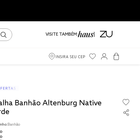
VISITE TAMBÉM:
INSIRA SEU CEP
m
ama
alha Banhão Altenburg Native
iro
rde
nho:
Banhão
o
o