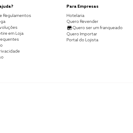
 ajuda?
Para Empresas
e Regulamentos
Hotelaria
ega
Quero Revender
evoluções
Quero ser um franqueado
tire em Loja
Quero Importar
requentes
Portal do Lojista
co
Privacidade
so