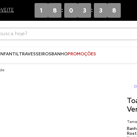
:
:
1
8
0
3
3
8
VEITE
ca hoje?
Termos mais
buscados
INFANTIL
TRAVESSEIROS
BANHO
PROMOÇÕES
1
º
blend
rde
2
º
edredo
3
º
fronha
4
º
jogos c
To
5
º
travesse
Ve
6
º
solteiro 
Tama
king
Banh
7
º
tencel
Rost