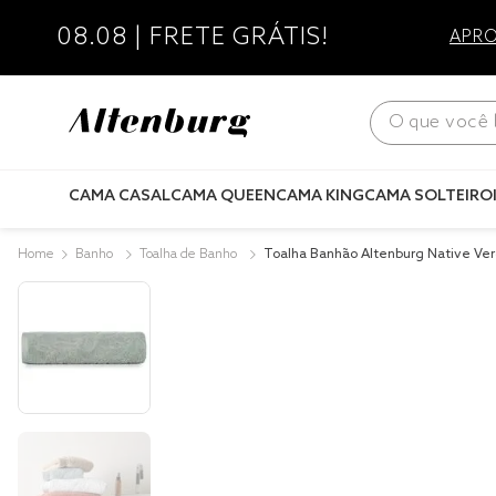
08.08 | FRETE GRÁTIS!
APRO
O que você bus
CAMA CASAL
CAMA QUEEN
CAMA KING
CAMA SOLTEIRO
Banho
Toalha de Banho
Toalha Banhão Altenburg Native Ve