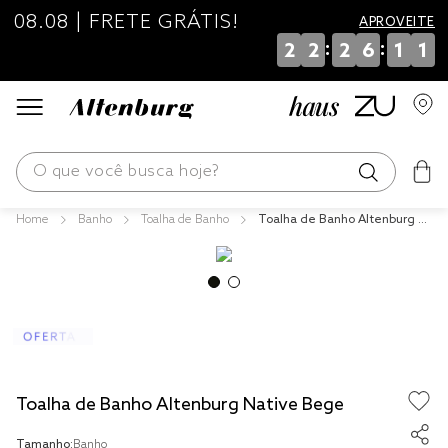
08.08 | FRETE GRÁTIS!
APROVEITE
:
:
2
2
2
6
1
1
O que você busca hoje?
Banho
Toalha de Banho
Toalha de Banho Altenburg N
os mais buscados
ative Bege
blend
edredom
fronha
jogos cama
Toalha de Banho Altenburg Native Bege
travesseiro
Tamanho:
Banho