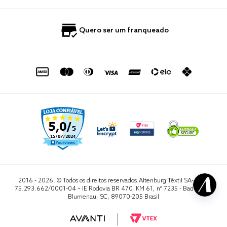
Nossas Lojas
Perguntas Frequentes
Quero Revender
Blog
Fale Conosco
Quero ser um franqueado
Política de Privacidade
Quero Importar
0800 729 1588
Quero ser um franqueado
Termo de Uso
Portal do Lojista
de seg. à sex. das 8h às 16h50
sac@altenburg.com.br
2016 - 2026. © Todos os direitos reservados.Altenburg Têxtil SA- CNPJ
75.293.662/0001-04 – IE Rodovia BR 470, KM 61, nº 7235 - Badenfurt,
Blumenau, SC, 89070-205 Brasil