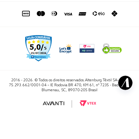
de seg. à sex. das 8h às 16h50
sac@altenburg.com.br
2016 - 2026. © Todos os direitos reservados.Altenburg Têxtil SA- CNPJ
75.293.662/0001-04 – IE Rodovia BR 470, KM 61, nº 7235 - Badenfurt,
Blumenau, SC, 89070-205 Brasil
RA 1000