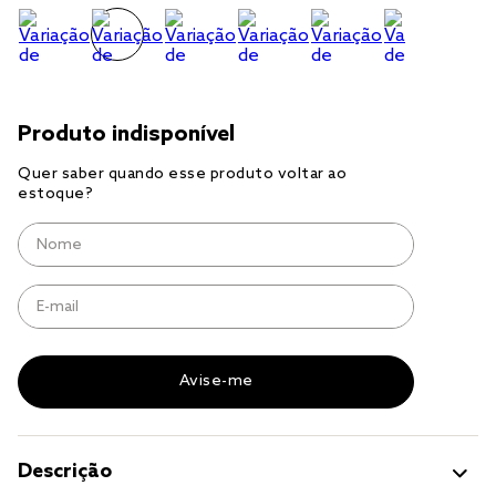
jogo cama
jogo cama casal
Descrição