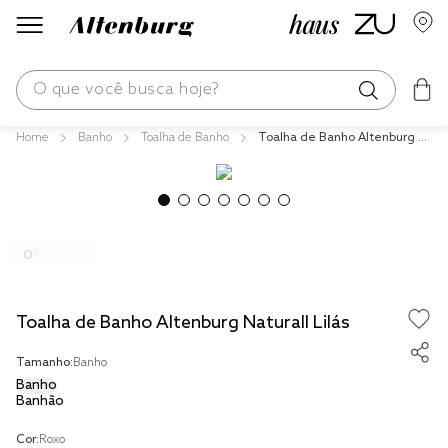
O que você busca hoje?
Banho
Toalha de Banho
Toalha de Banho Altenburg N
os mais buscados
aturall Lilás
blend
fronha
edredom
jogos cama
Toalha de Banho Altenburg Naturall Lilás
travesseiro
Tamanho:
Banho
tencel
Banho
Banhão
solteiro king
cobre leito
Cor:
Roxo