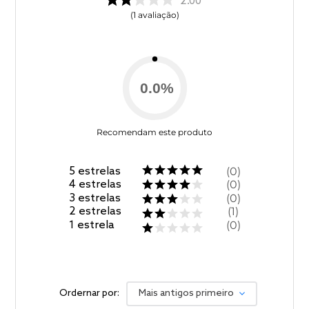
2.00
1
avaliação
0.0
%
Recomendam este produto
5
estrelas
0
4
estrelas
0
3
estrelas
0
2
estrelas
1
1
estrela
0
Ordernar por:
Mais antigos primeiro