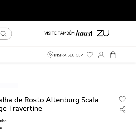
VISITE TAMBÉM:
INSIRA SEU CEP
m
ama
alha de Rosto Altenburg Scala
iro
ge Travertine
nho:
o