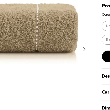
8
º
cobre lei
9
º
coberto
10
º
jogo cam
casal
Des
Car
Dim