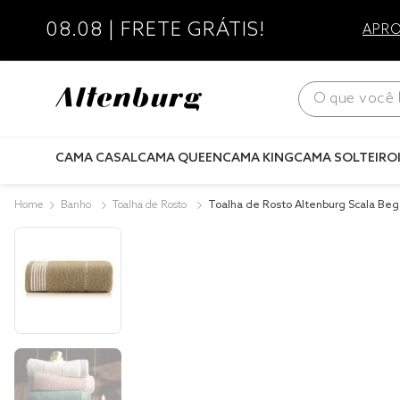
08.08 | FRETE GRÁTIS!
APRO
O que você bus
CAMA CASAL
CAMA QUEEN
CAMA KING
CAMA SOLTEIRO
Banho
Toalha de Rosto
Toalha de Rosto Altenburg Scala Beg
e