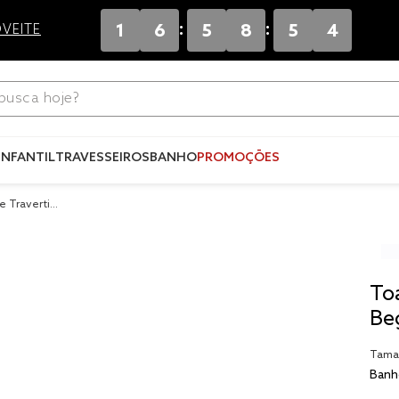
:
:
1
6
5
8
5
4
VEITE
ca hoje?
Termos mais
buscados
INFANTIL
TRAVESSEIROS
BANHO
PROMOÇÕES
1
º
blend
e Travertin
2
º
edredo
3
º
fronha
4
º
jogos c
To
5
º
travesse
Be
6
º
solteiro 
Tama
king
Banh
7
º
tencel