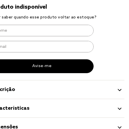
to
r
a 
crição
acterísticas
ensões