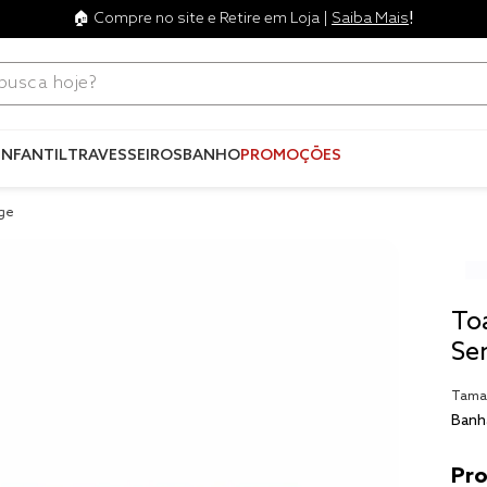
!
🏠 Compre no site e Retire em Loja |
Saiba Mais
ca hoje?
Termos mais
buscados
INFANTIL
TRAVESSEIROS
BANHO
PROMOÇÕES
1
º
blend
ege
2
º
edredo
3
º
fronha
4
º
travesse
To
5
º
jogos c
Se
6
º
tencel
Tama
Banh
7
º
solteiro 
king
8
º
cobre lei