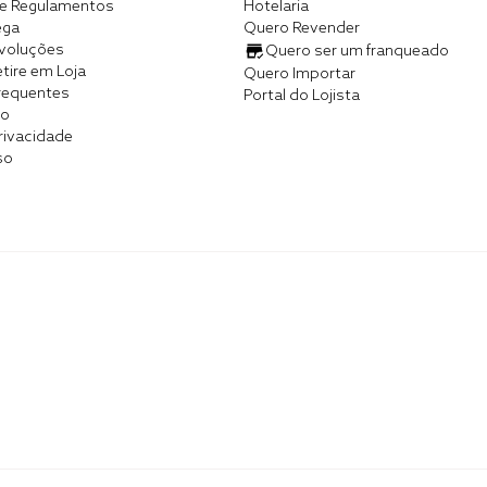
e Regulamentos
Hotelaria
ega
Quero Revender
evoluções
Quero ser um franqueado
tire em Loja
Quero Importar
requentes
Portal do Lojista
co
Privacidade
so