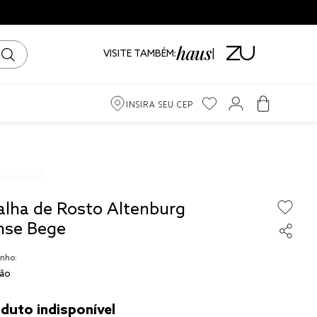
VISITE TAMBÉM:
INSIRA SEU CEP
m
iro
alha de Rosto Altenburg
ama
nse Bege
nho:
ão
to