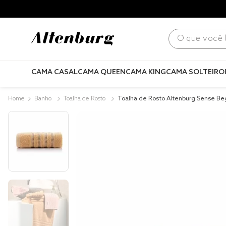
para todo Brasil! |
Consulte condições
.
O que você bus
CAMA CASAL
CAMA QUEEN
CAMA KING
CAMA SOLTEIRO
Banho
Toalha de Rosto
Toalha de Rosto Altenburg Sense B