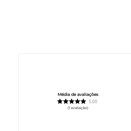
Média de avaliações
5.00
1
avaliação