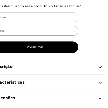
r
a 
crição
acterísticas
ensões