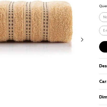
9
º
coberto
10
º
jogo cam
casal
Des
Car
Dim