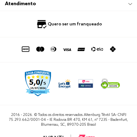
Trabalhe Conosco
Compre e Retire em Loja
Hotelaria
Atendimento
Nossas Lojas
Perguntas Frequentes
Quero Revender
Blog
Fale Conosco
Quero ser um franqueado
Política de Privacidade
Quero Importar
0800 729 1588
Quero ser um franqueado
Termo de Uso
Portal do Lojista
de seg. à sex. das 8h às 16h50
sac@altenburg.com.br
2016 - 2026. © Todos os direitos reservados.Altenburg Têxtil SA- CNPJ
75.293.662/0001-04 – IE Rodovia BR 470, KM 61, nº 7235 - Badenfurt,
Blumenau, SC, 89070-205 Brasil