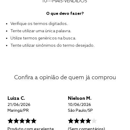
solteiro king
10---MAIS-VENDIDOS
"
tencel
cobre leito
Verifique os termos digitados.
Tente utilizar uma única palavra.
cobertor
Utilize termos genéricos na busca.
jogo cama casal
Tente utilizar sinônimos do termo desejado.
Confira a opinião de quem já comprou
Luiza C.
Nielson M.
21/06/2026
10/06/2026
Maringá
/
PR
São Paulo
/
SP
Produto com excelente
(Sem comentários)